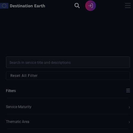
Zum
Inhalt
springen
Reset All Filter
☰
Filters
›
Service Maturity
›
Thematic Area