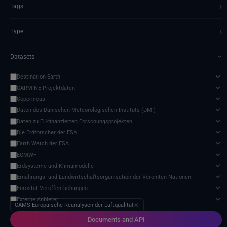
›
Tags
›
Type
Datasets
›
Destination Earth
CARMINE-Projektdaten
Copernicus
Daten des Dänischen Meteorologischen Instituts (DMI)
Daten zu EU-finanzierten Forschungsprojekten
Die Erdforscher der ESA
Earth Watch der ESA
ECMWF
Erdsysteme und Klimamodelle
Ernährungs- und Landwirtschaftsorganisation der Vereinten Nationen
Eurostat-Veröffentlichungen
Externe Anbieter
CAMS Europäische Reanalysen der Luftqualität
✕
Harvic Service Landwirtschaftliche Überwachung und Verwaltung
Documents and API
Meteorologische Satelliten
3 services found