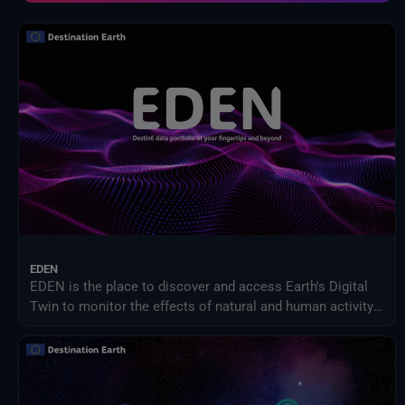
Modell zur Auswirkung des Klimawandels
NASA-Programm für Geowissenschaften
NextOcean
NOAA Nationale Zentren für Umweltinformationen
Projekt zum Vergleich sektorübergreifender Wirkungsmodelle (ISIMIP)
SEEDS-Dienstdatenindikatoren
USGS EROS-Archiv
Verteiltes Aktives Archivzentrum für Landprozesse der NASA
Zwischenstaatlicher Ausschuss für Klimawandel (IPCC)
EDEN
EDEN is the place to discover and access Earth's Digital
Twin to monitor the effects of natural and human activity
on our planet, anticipate extreme events and adapt
policies to climate-related challenges.