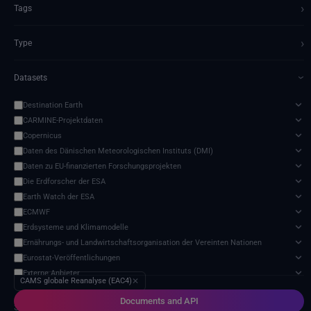
›
Tags
›
Type
Datasets
›
Destination Earth
CARMINE-Projektdaten
Copernicus
Daten des Dänischen Meteorologischen Instituts (DMI)
Daten zu EU-finanzierten Forschungsprojekten
Die Erdforscher der ESA
Earth Watch der ESA
ECMWF
Erdsysteme und Klimamodelle
Ernährungs- und Landwirtschaftsorganisation der Vereinten Nationen
Eurostat-Veröffentlichungen
Externe Anbieter
CAMS globale Reanalyse (EAC4)
✕
Harvic Service Landwirtschaftliche Überwachung und Verwaltung
Documents and API
Meteorologische Satelliten
3 services found