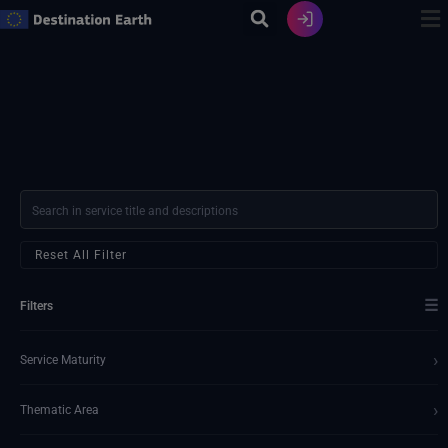
Zum
Inhalt
springen
Reset All Filter
☰
Filters
›
Service Maturity
›
Thematic Area