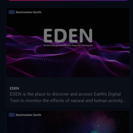
Modell zur Auswirkung des Klimawandels
NASA-Programm für Geowissenschaften
NextOcean
NOAA Nationale Zentren für Umweltinformationen
Projekt zum Vergleich sektorübergreifender Wirkungsmodelle (ISIMIP)
SEEDS-Dienstdatenindikatoren
USGS EROS-Archiv
Verteiltes Aktives Archivzentrum für Landprozesse der NASA
Zwischenstaatlicher Ausschuss für Klimawandel (IPCC)
EDEN
EDEN is the place to discover and access Earth's Digital
Twin to monitor the effects of natural and human activity
on our planet, anticipate extreme events and adapt
policies to climate-related challenges.