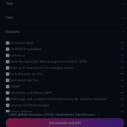
›
Tags
›
Type
Datasets
›
Destination Earth
CARMINE-Projektdaten
Copernicus
Daten des Dänischen Meteorologischen Instituts (DMI)
Daten zu EU-finanzierten Forschungsprojekten
Die Erdforscher der ESA
Earth Watch der ESA
ECMWF
Erdsysteme und Klimamodelle
Ernährungs- und Landwirtschaftsorganisation der Vereinten Nationen
Eurostat-Veröffentlichungen
Externe Anbieter
CAMS globale Reanalyse (EAC4), Cloud-natives Datenformat
✕
Harvic Service Landwirtschaftliche Überwachung und Verwaltung
Documents and API
Meteorologische Satelliten
3 services found