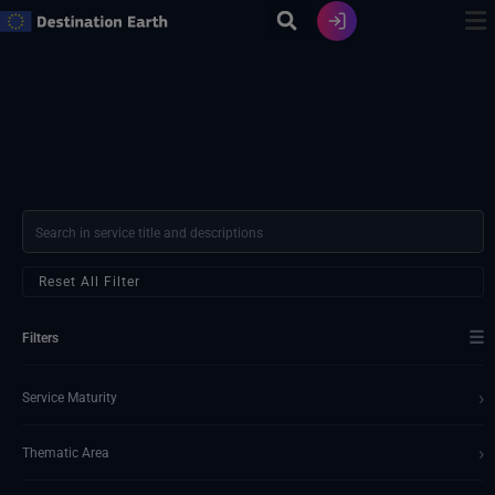
Zum
Inhalt
springen
Reset All Filter
☰
Filters
›
Service Maturity
›
Thematic Area