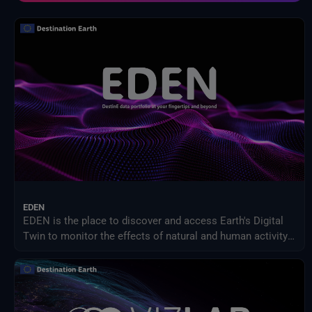
Modell zur Auswirkung des Klimawandels
NASA-Programm für Geowissenschaften
NextOcean
NOAA Nationale Zentren für Umweltinformationen
Projekt zum Vergleich sektorübergreifender Wirkungsmodelle (ISIMIP)
SEEDS-Dienstdatenindikatoren
USGS EROS-Archiv
Verteiltes Aktives Archivzentrum für Landprozesse der NASA
Zwischenstaatlicher Ausschuss für Klimawandel (IPCC)
EDEN
EDEN is the place to discover and access Earth's Digital
Twin to monitor the effects of natural and human activity
on our planet, anticipate extreme events and adapt
policies to climate-related challenges.