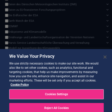
Daten des Dänischen Meteorologischen Instituts (DMI)
Daten zu EU-finanzierten Forschungsprojekten
Die Erdforscher der ESA
Earth Watch der ESA
ECMWF
Erdsysteme und Klimamodelle
Ernährungs- und Landwirtschaftsorganisation der Vereinten Nationen
Harvic Service Landwirtschaftliche Überwachung und Verwaltung
Modell zur Auswirkung des Klimawandels
ERA5 monatliche gemittelte Daten zu einzelnen Pegeln von 1940 bis heute, Cloud-n
NASA-Programm für Geowissenschaften
We Value Your Privacy
Documents and API
NOAA Nationale Zentren für Umweltinformationen
0 services found
We use strictly necessary cookies to make our site work. We would
Projekt zum Vergleich sektorübergreifender Wirkungsmodelle (ISIMIP)
also like to set other cookies, such as analytics, functional and
SEEDS-Dienstdatenindikatoren
targeting cookies, that help us make improvements by measuring
USGS EROS-Archiv
how you use the site, enhance site navigation, and assist in our
marketing efforts. These will be set only if you accept all cookies.
Verteiltes Aktives Archivzentrum für Landprozesse der NASA
No services match your filters.
Cookie Policy
Zwischenstaatlicher Ausschuss für Klimawandel (IPCC)
Cookies Settings
Reject All Cookies