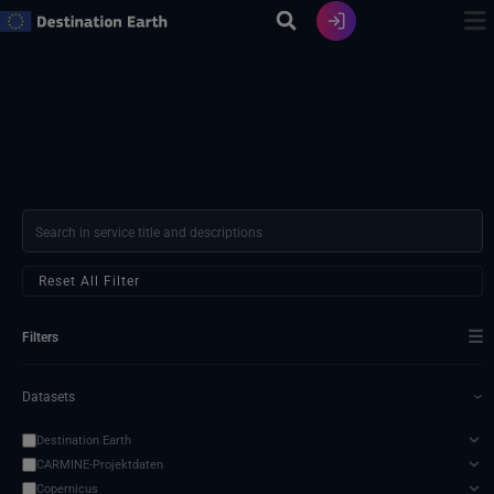
Zum
Inhalt
springen
Reset All Filter
☰
Filters
Datasets
›
Destination Earth
CARMINE-Projektdaten
Copernicus