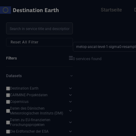
Zum
Startseite
Inhalt
springen
Reset All Filter
metop-ascat-level-1-sigma0-resampl
☰
Filters
0 services found
Datasets
›
Destination Earth
CARMINE-Projektdaten
Copernicus
Daten des Dänischen
Meteorologischen Instituts (DMI)
Daten zu EU-finanzierten
Forschungsprojekten
Die Erdforscher der ESA