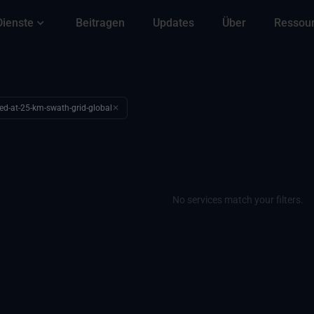
Dienste
Beitragen
Updates
Über
Ressou
ed-at-25-km-swath-grid-global
✕
No services match your filters.