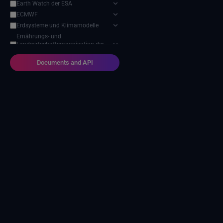
Earth Watch der ESA
ECMWF
Erdsysteme und Klimamodelle
Ernährungs- und
Landwirtschaftsorganisation der
Vereinten Nationen
Documents and API
Harvic Service Landwirtschaftliche
Überwachung und Verwaltung
Modell zur Auswirkung des
Klimawandels
NASA-Programm für
Geowissenschaften
NOAA Nationale Zentren für
Umweltinformationen
Projekt zum Vergleich
sektorübergreifender
Wirkungsmodelle (ISIMIP)
SEEDS-Dienstdatenindikatoren
USGS EROS-Archiv
Verteiltes Aktives Archivzentrum
für Landprozesse der NASA
Zwischenstaatlicher Ausschuss für
Klimawandel (IPCC)