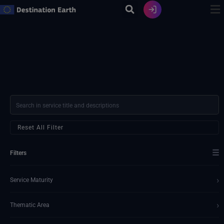
Zum
Inhalt
springen
Reset All Filter
☰
Filters
›
Service Maturity
›
Thematic Area