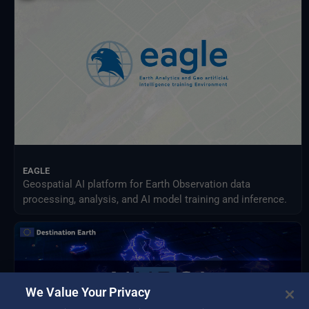
NextOcean
NOAA Nationale Zentren für Umweltinformationen
Projekt zum Vergleich sektorübergreifender Wirkungsmodelle (ISIMIP)
SEEDS-Dienstdatenindikatoren
USGS EROS-Archiv
Verteiltes Aktives Archivzentrum für Landprozesse der NASA
Zwischenstaatlicher Ausschuss für Klimawandel (IPCC)
EAGLE
Geospatial AI platform for Earth Observation data
processing, analysis, and AI model training and inference.
We Value Your Privacy