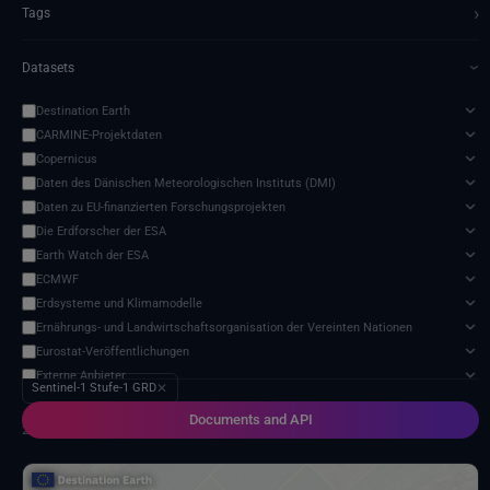
›
Tags
Datasets
›
Destination Earth
CARMINE-Projektdaten
Copernicus
Daten des Dänischen Meteorologischen Instituts (DMI)
Daten zu EU-finanzierten Forschungsprojekten
Die Erdforscher der ESA
Earth Watch der ESA
ECMWF
Erdsysteme und Klimamodelle
Ernährungs- und Landwirtschaftsorganisation der Vereinten Nationen
Eurostat-Veröffentlichungen
Externe Anbieter
Sentinel-1 Stufe-1 GRD
✕
Harvic Service Landwirtschaftliche Überwachung und Verwaltung
Documents and API
Meteorologische Satelliten
2 services found
Modell zur Auswirkung des Klimawandels
NASA-Programm für Geowissenschaften