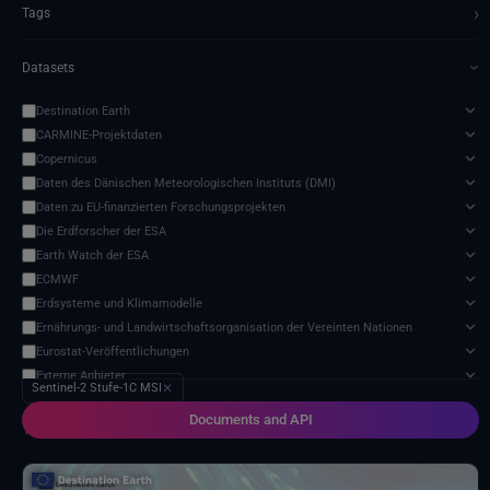
›
Tags
Datasets
›
Destination Earth
CARMINE-Projektdaten
Copernicus
Daten des Dänischen Meteorologischen Instituts (DMI)
Daten zu EU-finanzierten Forschungsprojekten
Die Erdforscher der ESA
Earth Watch der ESA
ECMWF
Erdsysteme und Klimamodelle
Ernährungs- und Landwirtschaftsorganisation der Vereinten Nationen
Eurostat-Veröffentlichungen
Externe Anbieter
Sentinel-2 Stufe-1C MSI
✕
Harvic Service Landwirtschaftliche Überwachung und Verwaltung
Documents and API
Meteorologische Satelliten
1 service found
Modell zur Auswirkung des Klimawandels
NASA-Programm für Geowissenschaften