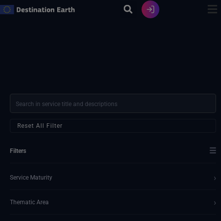
Zum
Inhalt
springen
Reset All Filter
☰
Filters
›
Service Maturity
›
Thematic Area