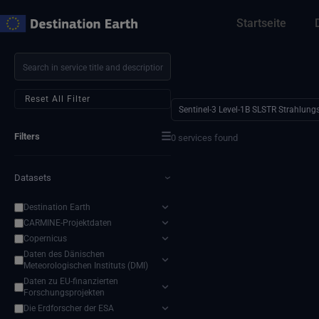
Zum
Startseite
Inhalt
springen
Reset All Filter
Sentinel-3 Level-1B SLSTR Strahlung
☰
Filters
0 services found
Datasets
›
Destination Earth
CARMINE-Projektdaten
Copernicus
Daten des Dänischen
Meteorologischen Instituts (DMI)
Daten zu EU-finanzierten
Forschungsprojekten
Die Erdforscher der ESA