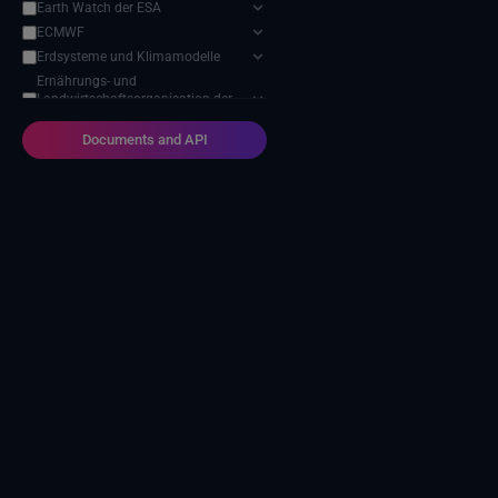
Earth Watch der ESA
ECMWF
Erdsysteme und Klimamodelle
Ernährungs- und
Landwirtschaftsorganisation der
Vereinten Nationen
Documents and API
Harvic Service Landwirtschaftliche
Überwachung und Verwaltung
Modell zur Auswirkung des
Klimawandels
NASA-Programm für
Geowissenschaften
NOAA Nationale Zentren für
Umweltinformationen
Projekt zum Vergleich
sektorübergreifender
Wirkungsmodelle (ISIMIP)
SEEDS-Dienstdatenindikatoren
USGS EROS-Archiv
Verteiltes Aktives Archivzentrum
für Landprozesse der NASA
Zwischenstaatlicher Ausschuss für
Klimawandel (IPCC)