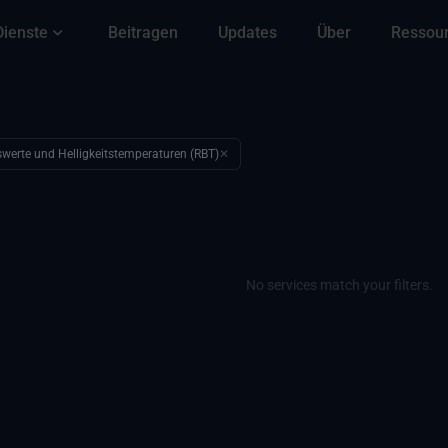
Dienste
Beitragen
Updates
Über
Ressou
swerte und Helligkeitstemperaturen (RBT)
✕
No services match your filters.