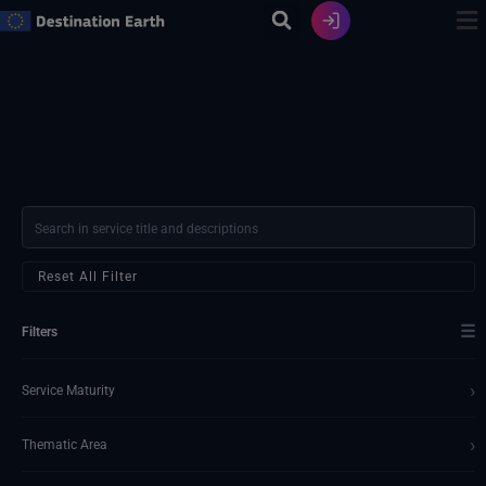
Zum
Inhalt
springen
Reset All Filter
☰
Filters
›
Service Maturity
›
Thematic Area