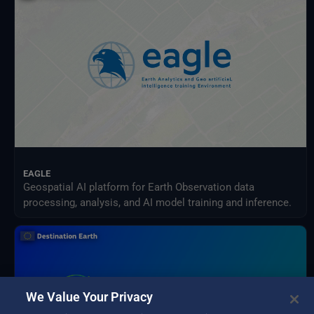
NextOcean
NOAA Nationale Zentren für Umweltinformationen
Projekt zum Vergleich sektorübergreifender Wirkungsmodelle (ISIMIP)
SEEDS-Dienstdatenindikatoren
USGS EROS-Archiv
Verteiltes Aktives Archivzentrum für Landprozesse der NASA
Zwischenstaatlicher Ausschuss für Klimawandel (IPCC)
EAGLE
Geospatial AI platform for Earth Observation data
processing, analysis, and AI model training and inference.
We Value Your Privacy