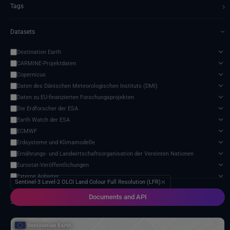
›
Tags
Datasets
›
Destination Earth
CARMINE-Projektdaten
Copernicus
Daten des Dänischen Meteorologischen Instituts (DMI)
Daten zu EU-finanzierten Forschungsprojekten
Die Erdforscher der ESA
Earth Watch der ESA
ECMWF
Erdsysteme und Klimamodelle
Ernährungs- und Landwirtschaftsorganisation der Vereinten Nationen
Eurostat-Veröffentlichungen
Externe Anbieter
Sentinel-3 Level-2 OLCI Land Colour Full Resolution (LFR)
✕
Harvic Service Landwirtschaftliche Überwachung und Verwaltung
Documents and API
Meteorologische Satelliten
2 services found
Modell zur Auswirkung des Klimawandels
NASA-Programm für Geowissenschaften