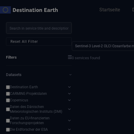
Zum
Startseite
Inhalt
springen
Reset All Filter
Sentinel-3 Level-2 OLCI Ozeanfarbe 
☰
Filters
0 services found
Datasets
›
Destination Earth
CARMINE-Projektdaten
Copernicus
Daten des Dänischen
Meteorologischen Instituts (DMI)
Daten zu EU-finanzierten
Forschungsprojekten
Die Erdforscher der ESA