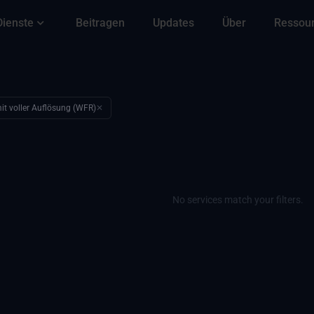
Dienste
Beitragen
Updates
Über
Ressou
mit voller Auflösung (WFR)
✕
No services match your filters.