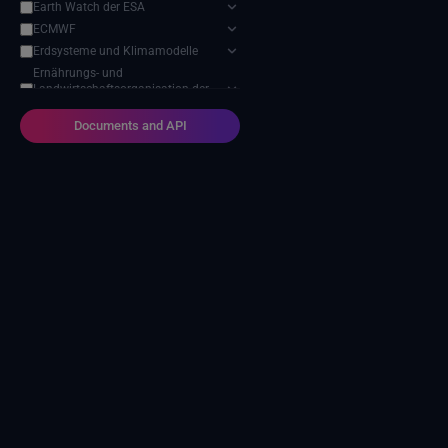
Earth Watch der ESA
ECMWF
Erdsysteme und Klimamodelle
Ernährungs- und
Landwirtschaftsorganisation der
Vereinten Nationen
Documents and API
Harvic Service Landwirtschaftliche
Überwachung und Verwaltung
Modell zur Auswirkung des
Klimawandels
NASA-Programm für
Geowissenschaften
NOAA Nationale Zentren für
Umweltinformationen
Projekt zum Vergleich
sektorübergreifender
Wirkungsmodelle (ISIMIP)
SEEDS-Dienstdatenindikatoren
USGS EROS-Archiv
Verteiltes Aktives Archivzentrum
für Landprozesse der NASA
Zwischenstaatlicher Ausschuss für
Klimawandel (IPCC)