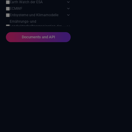
Earth Watch der ESA
ECMWF
Erdsysteme und Klimamodelle
Ernährungs- und
Landwirtschaftsorganisation der
Vereinten Nationen
Documents and API
Harvic Service Landwirtschaftliche
Überwachung und Verwaltung
Modell zur Auswirkung des
Klimawandels
NASA-Programm für
Geowissenschaften
NOAA Nationale Zentren für
Umweltinformationen
Projekt zum Vergleich
sektorübergreifender
Wirkungsmodelle (ISIMIP)
SEEDS-Dienstdatenindikatoren
USGS EROS-Archiv
Verteiltes Aktives Archivzentrum
für Landprozesse der NASA
Zwischenstaatlicher Ausschuss für
Klimawandel (IPCC)