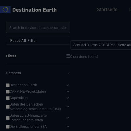
Zum
Startseite
Inhalt
springen
Reset All Filter
Sentinel-3 Level-2 OLCI Reduzierte 
☰
Filters
0 services found
Datasets
›
Destination Earth
CARMINE-Projektdaten
Copernicus
Daten des Dänischen
Meteorologischen Instituts (DMI)
Daten zu EU-finanzierten
Forschungsprojekten
Die Erdforscher der ESA