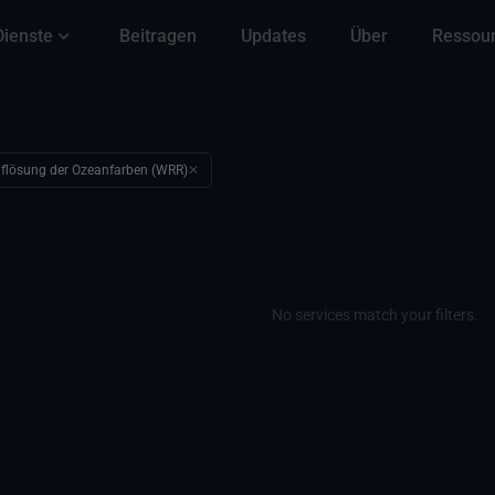
Dienste
Beitragen
Updates
Über
Ressou
Auflösung der Ozeanfarben (WRR)
✕
No services match your filters.