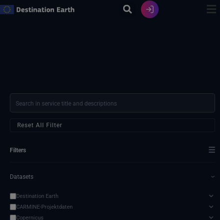
Zum
Inhalt
springen
Reset All Filter
☰
Filters
Datasets
›
Destination Earth
CARMINE-Projektdaten
Copernicus