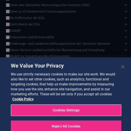
Daten des Dänischen Meteorologischen Instituts (DMI)
Daten zu EU-finanzierten Forschungsprojekten
Die Erdforscher der ESA
Earth Watch der ESA
ECMWF
Erdsysteme und Klimamodelle
Ernährungs- und Landwirtschaftsorganisation der Vereinten Nationen
Harvic Service Landwirtschaftliche Überwachung und Verwaltung
Modell zur Auswirkung des Klimawandels
Sentinel-3 Level-2 SYN Aerosol Optical Depth (AOD), wolkennatives Datenformat
✕
NASA-Programm für Geowissenschaften
We Value Your Privacy
Documents and API
NOAA Nationale Zentren für Umweltinformationen
0 services found
We use strictly necessary cookies to make our site work. We would
Projekt zum Vergleich sektorübergreifender Wirkungsmodelle (ISIMIP)
also like to set other cookies, such as analytics, functional and
SEEDS-Dienstdatenindikatoren
targeting cookies, that help us make improvements by measuring
USGS EROS-Archiv
how you use the site, enhance site navigation, and assist in our
marketing efforts. These will be set only if you accept all cookies.
Verteiltes Aktives Archivzentrum für Landprozesse der NASA
No services match your filters.
Cookie Policy
Zwischenstaatlicher Ausschuss für Klimawandel (IPCC)
Cookies Settings
Reject All Cookies