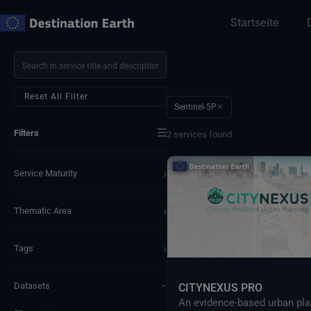
Zum
Startseite
Inhalt
springen
Reset All Filter
Sentinel-5P
✕
☰
Filters
2 services found
›
Service Maturity
›
Thematic Area
›
Tags
Datasets
CITYNEXUS PRO
›
An evidence-based urban pla