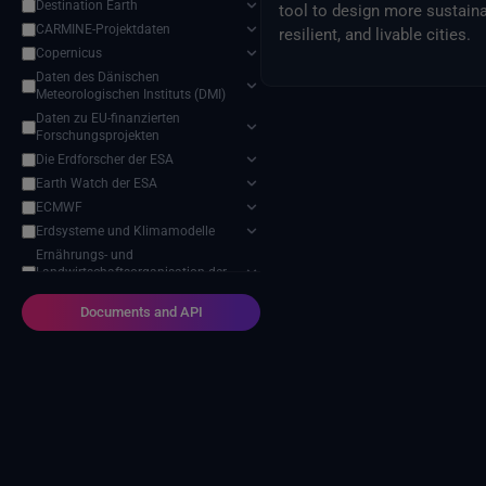
Destination Earth
tool to design more sustaina
CARMINE-Projektdaten
resilient, and livable cities.
Copernicus
Daten des Dänischen
Meteorologischen Instituts (DMI)
Daten zu EU-finanzierten
Forschungsprojekten
Die Erdforscher der ESA
Earth Watch der ESA
ECMWF
Erdsysteme und Klimamodelle
Ernährungs- und
Landwirtschaftsorganisation der
Vereinten Nationen
Documents and API
Eurostat-Veröffentlichungen
Externe Anbieter
Harvic Service Landwirtschaftliche
Überwachung und Verwaltung
Meteorologische Satelliten
Modell zur Auswirkung des
Klimawandels
NASA-Programm für
Geowissenschaften