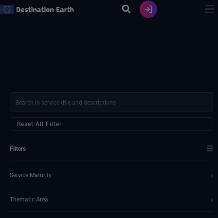
Ir
al
contenido
Reset All Filter
☰
Filters
›
Service Maturity
›
Thematic Area