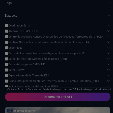
›
Tags
Datasets
›
Destination Earth
Archivo EROS del USGS
Centro de Archivos Activos Distribuidos de Procesos Terrestres de la NASA
Centros Nacionales de Información Medioambiental de la NOAA
Copernicus
Datos de los proyectos de investigación financiados por la UE
Datos del Instituto Meteorológico Danés (DMI)
Datos del proyecto CARMINE
Datos ECMWF
Exploradores de la Tierra de ESA
Grupo Intergubernamental de Expertos sobre el Cambio Climático (IPCC)
Indicadores de datos del servicio SEEDS
Océano Ártico - Concentración de icebergs marinos SAR e icebergs individuale
Modelo de impacto del cambio climático
Documents and API
Organización de las Naciones Unidas para la Alimentación y la Agricultura
1 service found
Programa de Ciencias de la Tierra de la NASA
Proveedores externos