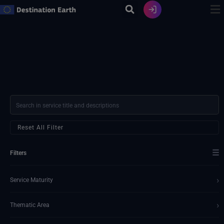
Ir
al
contenido
Reset All Filter
☰
Filters
›
Service Maturity
›
Thematic Area