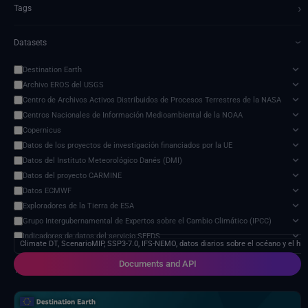
›
Tags
Datasets
›
Destination Earth
Archivo EROS del USGS
Centro de Archivos Activos Distribuidos de Procesos Terrestres de la NASA
Centros Nacionales de Información Medioambiental de la NOAA
Copernicus
Datos de los proyectos de investigación financiados por la UE
Datos del Instituto Meteorológico Danés (DMI)
Datos del proyecto CARMINE
Datos ECMWF
Exploradores de la Tierra de ESA
Grupo Intergubernamental de Expertos sobre el Cambio Climático (IPCC)
Indicadores de datos del servicio SEEDS
Climate DT, ScenarioMIP, SSP3-7.0, IFS-NEMO, datos diarios sobre el océano y el hi
Modelo de impacto del cambio climático
Documents and API
Organización de las Naciones Unidas para la Alimentación y la Agricultura
1 service found
Programa de Ciencias de la Tierra de la NASA
Proveedores externos