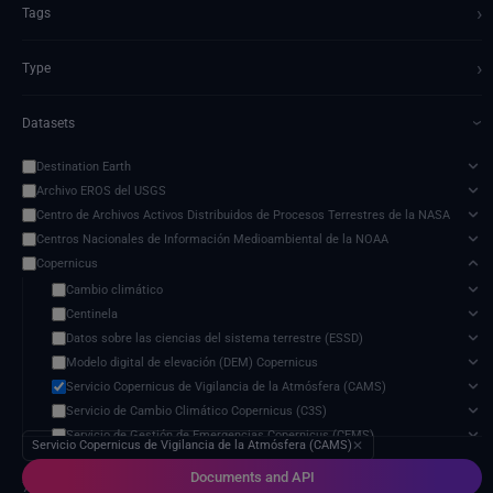
›
Tags
›
Type
Datasets
›
Destination Earth
Archivo EROS del USGS
Centro de Archivos Activos Distribuidos de Procesos Terrestres de la NASA
Centros Nacionales de Información Medioambiental de la NOAA
Copernicus
Cambio climático
Centinela
Datos sobre las ciencias del sistema terrestre (ESSD)
Modelo digital de elevación (DEM) Copernicus
Servicio Copernicus de Vigilancia de la Atmósfera (CAMS)
Servicio de Cambio Climático Copernicus (C3S)
Servicio de Gestión de Emergencias Copernicus (CEMS)
Servicio Copernicus de Vigilancia de la Atmósfera (CAMS)
✕
Servicio de Vigilancia Marina Copernicus (CMEMS)
Documents and API
Servicio de Vigilancia Terrestre Copernicus (CLMS)
7 services found