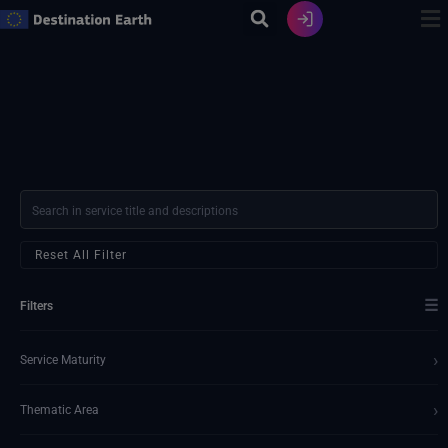
Ir
al
contenido
Reset All Filter
☰
Filters
›
Service Maturity
›
Thematic Area