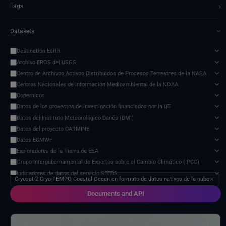
›
Tags
Datasets
›
Destination Earth
Archivo EROS del USGS
Centro de Archivos Activos Distribuidos de Procesos Terrestres de la NASA
Centros Nacionales de Información Medioambiental de la NOAA
Copernicus
Datos de los proyectos de investigación financiados por la UE
Datos del Instituto Meteorológico Danés (DMI)
Datos del proyecto CARMINE
Datos ECMWF
Exploradores de la Tierra de ESA
Grupo Intergubernamental de Expertos sobre el Cambio Climático (IPCC)
Indicadores de datos del servicio SEEDS
Cryosat-2 Cryo-TEMPO Coastal Ocean en formato de datos nativos de la nube
✕
Modelo de impacto del cambio climático
Documents and API
Organización de las Naciones Unidas para la Alimentación y la Agricultura
1 service found
Programa de Ciencias de la Tierra de la NASA
Proveedores externos