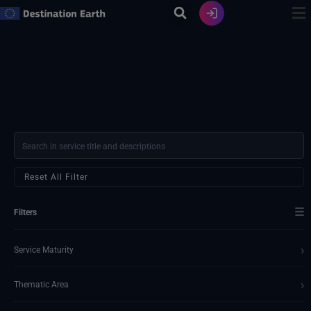
Ir
al
contenido
Reset All Filter
☰
Filters
›
Service Maturity
›
Thematic Area