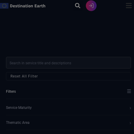
Ir
al
contenido
Reset All Filter
☰
Filters
›
Service Maturity
›
Thematic Area