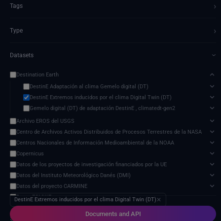
›
Tags
›
Type
Datasets
›
Destination Earth
DestinE Adaptación al clima Gemelo digital (DT)
DestinE Extremos inducidos por el clima Digital Twin (DT)
Gemelo digital (DT) de adaptación DestinE , climatedt-gen2
Archivo EROS del USGS
Centro de Archivos Activos Distribuidos de Procesos Terrestres de la NASA
Centros Nacionales de Información Medioambiental de la NOAA
Copernicus
Datos de los proyectos de investigación financiados por la UE
Datos del Instituto Meteorológico Danés (DMI)
Datos del proyecto CARMINE
Datos ECMWF
DestinE Extremos inducidos por el clima Digital Twin (DT)
✕
Exploradores de la Tierra de ESA
Documents and API
5 services found
Grupo Intergubernamental de Expertos sobre el Cambio Climático (IPCC)