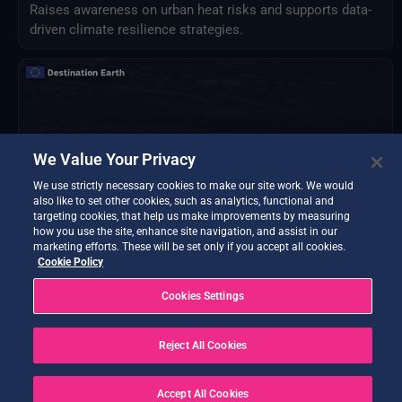
Raises awareness on urban heat risks and supports data-
driven climate resilience strategies.
We Value Your Privacy
We use strictly necessary cookies to make our site work. We would
also like to set other cookies, such as analytics, functional and
targeting cookies, that help us make improvements by measuring
how you use the site, enhance site navigation, and assist in our
marketing efforts. These will be set only if you accept all cookies.
Cookie Policy
Cookies Settings
FloodCast
Daily flood forecasting for Italy using Extremes-DT data
for FloodPROOFS hydrological model.
Reject All Cookies
Accept All Cookies