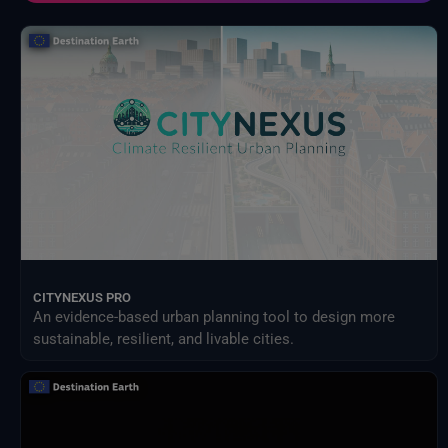
Indicadores de datos del servicio SEEDS
Modelo de impacto del cambio climático
Organización de las Naciones Unidas para la Alimentación y la Agricultura
Programa de Ciencias de la Tierra de la NASA
Proveedores externos
Proyecto de comparación de modelos de impacto intersectorial (ISIMIP)
Publicaciones de Eurostat
Satélites meteorológicos
Servicio Harvic: supervisión y gestión agrícola
SiguienteOcéano
Sistemas terrestres y modelos climáticos
Vigilancia de la Tierra de ESA
CITYNEXUS PRO
An evidence-based urban planning tool to design more
sustainable, resilient, and livable cities.