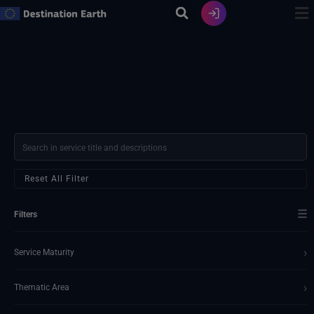
Ir
al
contenido
Reset All Filter
☰
Filters
›
Service Maturity
›
Thematic Area