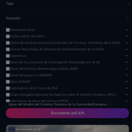
›
Tags
Datasets
›
Destination Earth
Archivo EROS del USGS
Centro de Archivos Activos Distribuidos de Procesos Terrestres de la NASA
Centros Nacionales de Información Medioambiental de la NOAA
Copernicus
Datos de los proyectos de investigación financiados por la UE
Datos del Instituto Meteorológico Danés (DMI)
Datos del proyecto CARMINE
Datos ECMWF
Exploradores de la Tierra de ESA
Grupo Intergubernamental de Expertos sobre el Cambio Climático (IPCC)
Indicadores de datos del servicio SEEDS
Datos del Modelo del Sistema Terrestre de la Comunidad Europea
✕
Modelo de impacto del cambio climático
Documents and API
Organización de las Naciones Unidas para la Alimentación y la Agricultura
1 service found
Programa de Ciencias de la Tierra de la NASA
Proveedores externos