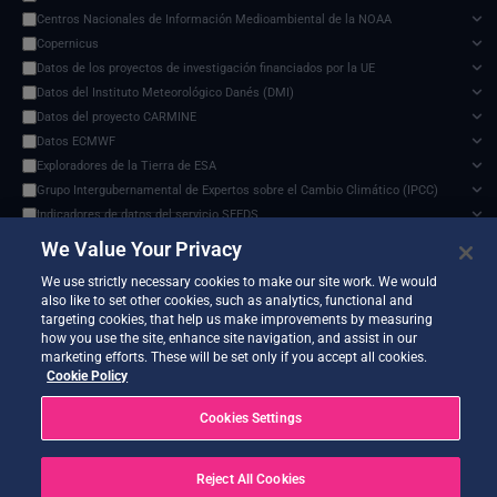
Centros Nacionales de Información Medioambiental de la NOAA
Copernicus
Datos de los proyectos de investigación financiados por la UE
Datos del Instituto Meteorológico Danés (DMI)
Datos del proyecto CARMINE
Datos ECMWF
Exploradores de la Tierra de ESA
Grupo Intergubernamental de Expertos sobre el Cambio Climático (IPCC)
Indicadores de datos del servicio SEEDS
Previsiones y observaciones
✕
Modelo de impacto del cambio climático
We Value Your Privacy
Documents and API
Organización de las Naciones Unidas para la Alimentación y la Agricultura
0 services found
We use strictly necessary cookies to make our site work. We would
Programa de Ciencias de la Tierra de la NASA
also like to set other cookies, such as analytics, functional and
Proyecto de comparación de modelos de impacto intersectorial (ISIMIP)
targeting cookies, that help us make improvements by measuring
Servicio Harvic: supervisión y gestión agrícola
how you use the site, enhance site navigation, and assist in our
marketing efforts. These will be set only if you accept all cookies.
Sistemas terrestres y modelos climáticos
No services match your filters.
Cookie Policy
Vigilancia de la Tierra de ESA
Cookies Settings
Reject All Cookies