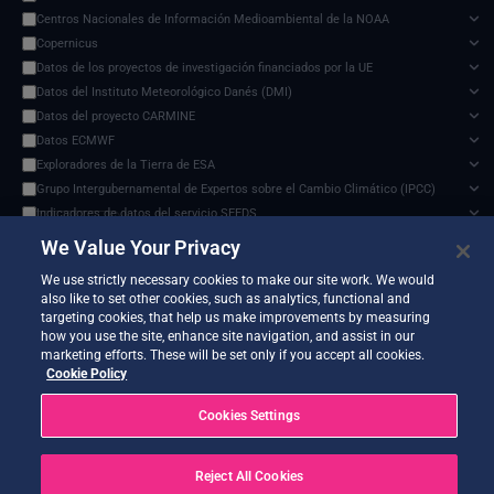
Centros Nacionales de Información Medioambiental de la NOAA
Copernicus
Datos de los proyectos de investigación financiados por la UE
Datos del Instituto Meteorológico Danés (DMI)
Datos del proyecto CARMINE
Datos ECMWF
Exploradores de la Tierra de ESA
Grupo Intergubernamental de Expertos sobre el Cambio Climático (IPCC)
Indicadores de datos del servicio SEEDS
noresm2-lm
✕
Modelo de impacto del cambio climático
We Value Your Privacy
Documents and API
Organización de las Naciones Unidas para la Alimentación y la Agricultura
0 services found
We use strictly necessary cookies to make our site work. We would
Programa de Ciencias de la Tierra de la NASA
also like to set other cookies, such as analytics, functional and
Proyecto de comparación de modelos de impacto intersectorial (ISIMIP)
targeting cookies, that help us make improvements by measuring
Servicio Harvic: supervisión y gestión agrícola
how you use the site, enhance site navigation, and assist in our
marketing efforts. These will be set only if you accept all cookies.
Sistemas terrestres y modelos climáticos
No services match your filters.
Cookie Policy
Vigilancia de la Tierra de ESA
Cookies Settings
Reject All Cookies