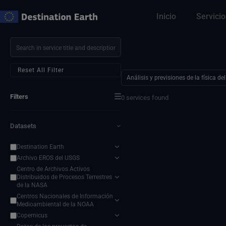
Ir
Inicio
Servicio
al
contenido
Reset All Filter
Análisis y previsiones de la física de
☰
Filters
0 services found
Datasets
›
Destination Earth
Archivo EROS del USGS
Centro de Archivos Activos
Distribuidos de Procesos Terrestres
de la NASA
Centros Nacionales de Información
Medioambiental de la NOAA
Copernicus