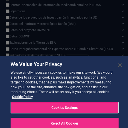
Centros Nacionales de Información Medioambiental de la NOAA
Copernicus
Datos de los proyectos de investigación financiados por la UE
Datos del Instituto Meteorológico Danés (DMI)
Datos del proyecto CARMINE
Datos ECMWF
Exploradores de la Tierra de ESA
Grupo Intergubernamental de Expertos sobre el Cambio Climático (IPCC)
Indicadores de datos del servicio SEEDS
smos-l3-daily-wind-speed-in-cloud-native-data-format
✕
Modelo de impacto del cambio climático
We Value Your Privacy
Documents and API
Organización de las Naciones Unidas para la Alimentación y la Agricultura
0 services found
We use strictly necessary cookies to make our site work. We would
Programa de Ciencias de la Tierra de la NASA
also like to set other cookies, such as analytics, functional and
Proyecto de comparación de modelos de impacto intersectorial (ISIMIP)
targeting cookies, that help us make improvements by measuring
Servicio Harvic: supervisión y gestión agrícola
how you use the site, enhance site navigation, and assist in our
marketing efforts. These will be set only if you accept all cookies.
Sistemas terrestres y modelos climáticos
No services match your filters.
Cookie Policy
Vigilancia de la Tierra de ESA
Cookies Settings
Reject All Cookies