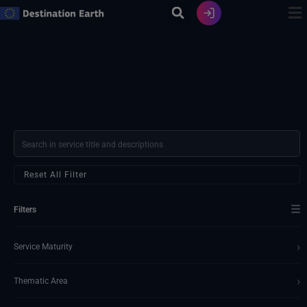
Skip
to
content
Reset All Filter
☰
Filters
›
Service Maturity
›
Thematic Area