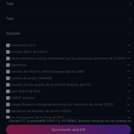
›
Tags
›
Type
Datasets
›
Destination Earth
Archives EROS de l'USGS
Centre d'archives actives distribuées sur les processus terrestres de la NASA
Copernicus
Données de l'Institut météorologique danois (DMI)
Données du projet CARMINE
Données sur les projets de recherche financés par l'UE
Earth Watch de lESA
ECMWF données
Groupe d'experts intergouvernemental sur l'évolution du climat (GIEC)
Indicateurs de données de service SEEDS
Les explorateurs de la Terre de lESA
Climate DT, ScenarioMIP, SSP3-7.0, IFS-NEMO, données horaires sur les niveaux sim
Modèle d'impact des changements climatiques
Documents and API
NextOcean
7 services found