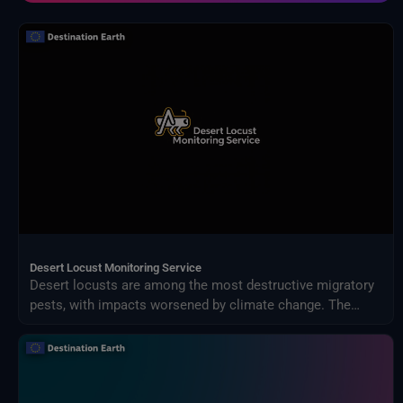
NextOcean
Organizzazione delle Nazioni Unite per l'alimentazione e l'agricoltura
Osservazione della Terra dellESA
Progetto di confronto tra modelli di impatto intersettoriali (ISIMIP)
Programma di Scienze della Terra della NASA
Pubblicazioni Eurostat
Satelliti meteorologici
Servizio Harvic Monitoraggio e gestione agricola
Sistemi terrestri e modelli climatici
Desert Locust Monitoring Service
Desert locusts are among the most destructive migratory
pests, with impacts worsened by climate change. The
Desert Locust Monitoring Service uses AI and multi-
source climate data to detect breeding conditions and
predict swarm movements across Africa and Asia.