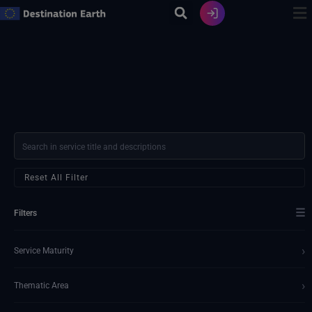
Vai
al
contenuto
Reset All Filter
☰
Filters
›
Service Maturity
›
Thematic Area