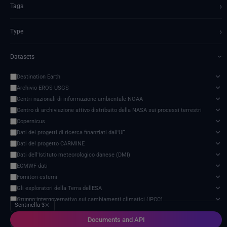
›
Tags
›
Type
Datasets
›
Destination Earth
Archivio EROS USGS
Centri nazionali di informazione ambientale NOAA
Centro di archiviazione attivo distribuito della NASA sui processi terrestri
Copernicus
Dati dei progetti di ricerca finanziati dall'UE
Dati del progetto CARMINE
Dati dell'Istituto meteorologico danese (DMI)
ECMWF dati
Fornitori esterni
Gli esploratori della Terra dellESA
Gruppo intergovernativo sui cambiamenti climatici (IPCC)
Sentinella-3
✕
Indicatori dei dati di servizio SEEDS
Documents and API
Modello di impatto dei cambiamenti climatici
6 services found