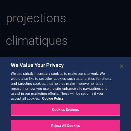
projections
climatiques
européennes
We Value Your Privacy
We use strictly necessary cookies to make our site work. We
would also like to set other cookies, such as analytics, functional
and targeting cookies, that help us make improvements by
measuring how you use the site, enhance site navigation, and
assist in our marketing efforts. These will be set only if you
Il semble que nous ne trouvions pas ce que vous recherchez.
accept all cookies.
Cookie Policy
Une recherche pourrait peut-être vous aider.
Cookies Settings
Reject All Cookies