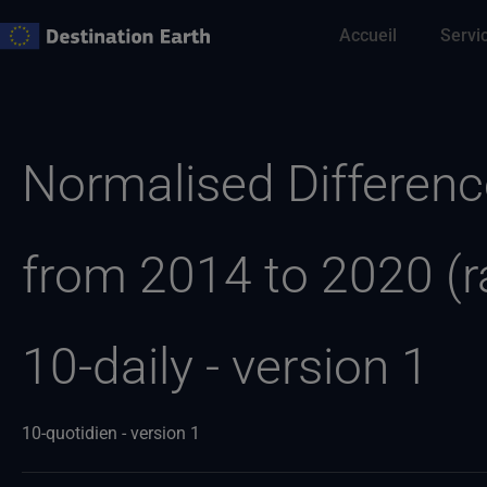
Skip
Accueil
Servi
to
content
Recherche
de
:
Normalised Differenc
from 2014 to 2020 (ra
10-daily - version 1
10-quotidien - version 1