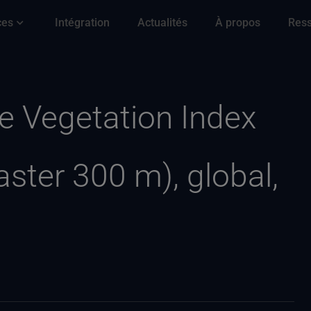
ces
Intégration
Actualités
À propos
Res
e Vegetation Index
ster 300 m), global,