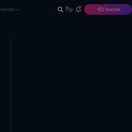
sources
S'inscrire
Français