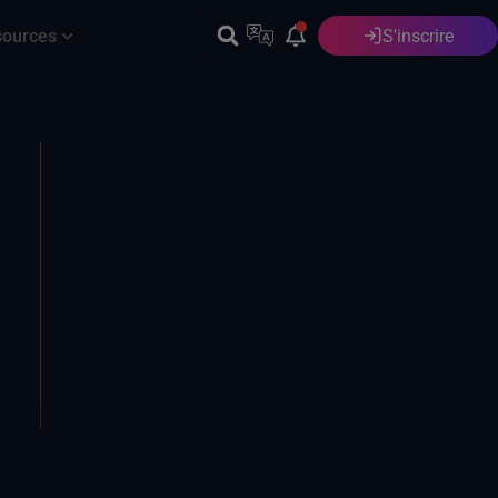
sources
S'inscrire
Français