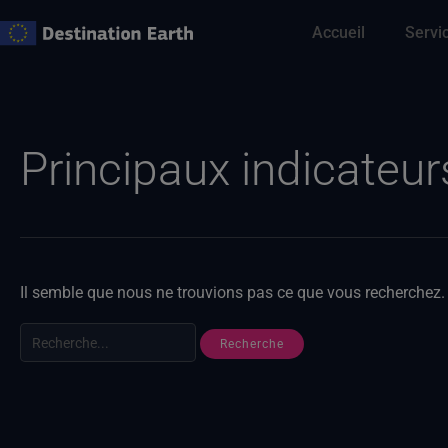
Skip
Accueil
Servi
to
content
Recherche
de
:
Principaux indicate
Il semble que nous ne trouvions pas ce que vous recherchez. 