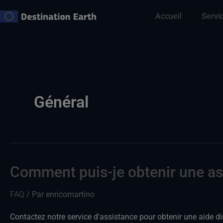
Skip
Accueil
Servi
to
content
Général
Comment puis-je obtenir une as
Comment
puis-
FAQ
/ Par
enricomartino
je
obtenir
Contactez notre service d'assistance pour obtenir une aide di