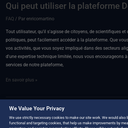
Qui peut utiliser la plateforme D
Qui
?
peut
FAQ
/ Par
enricomartino
utiliser
la
Tout utilisateur, qu'il s'agisse de citoyens, de scientifiques e
DestinE
politiques, peut facilement accéder à la plateforme. Que vou
?
vos activités, que vous soyez impliqué dans des secteurs ali
d'une expertise technique limitée, nous vous encourageons à 
services de notre plateforme,
En savoir plus »
We Value Your Privacy
We use strictly necessary cookies to make our site work. We would also li
functional and targeting cookies, that help us make improvements by mea