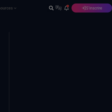
sources
S'inscrire
Français