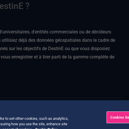
estinE ?
t d'universitaires, d'entités commerciales ou de décideurs
s utilisiez déjà des données géospatiales dans le cadre de
gnés sur les objectifs de DestinE ou que vous disposiez
vous enregistrer et à tirer parti de la gamme complète de
Cookies Se
ke to set other cookies, such as analytics,
suring how you use the site, enhance site