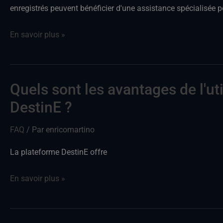
une
enregistrés peuvent bénéficier d'une assistance spécialisée p
assistance
technique
En savoir plus »
ou
de
l'aide
Quels sont les avantages de l'ut
Quels
?
sont
DestinE ?
les
FAQ
/ Par
enricomartino
avantages
liés
La plateforme DestinE offre
à
l'utilisation
En savoir plus »
de
la
DestinE