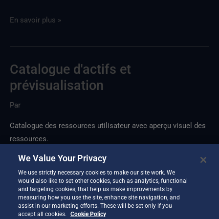
En savoir plus »
Catalogue d'actifs et
Catalogue
des
prévisualisation
ressources
Par
et
aperçu
Catalogue des ressources utilisateur avec aperçu visuel des
ressources.
We Value Your Privacy
We use strictly necessary cookies to make our site work. We
would also like to set other cookies, such as analytics, functional
and targeting cookies, that help us make improvements by
measuring how you use the site, enhance site navigation, and
Lire la mise à jour.
assist in our marketing efforts. These will be set only if you
accept all cookies.
Cookie Policy