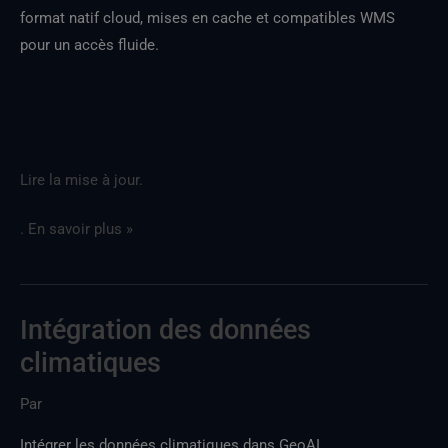
à
format natif cloud, mises en cache et compatibles WMS
l'emploi
pour un accès fluide.
Lire la mise à jour.
. En savoir plus »
Intégration des données
Intégration
des
climatiques
données
Par
climatiques
Intégrer les données climatiques dans GeoAI.