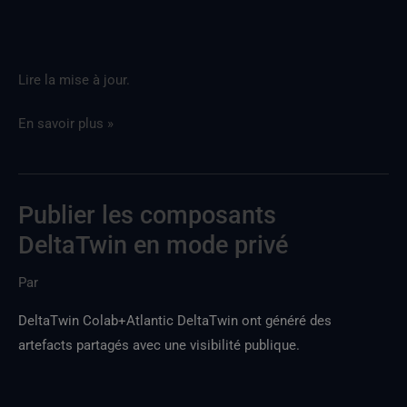
Lire la mise à jour.
En savoir plus »
Publier les composants
Publier
DeltaTwin
DeltaTwin en mode privé
en
Par
mode
privé
DeltaTwin Colab+Atlantic DeltaTwin ont généré des
artefacts partagés avec une visibilité publique.