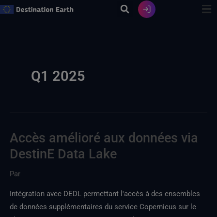
Skip
to
content
Q1 2025
Accès amélioré aux données via
Accès
amélioré
DestinE Data Lake
aux
Par
données
via
Intégration avec DEDL permettant l'accès à des ensembles
le
de données supplémentaires du service Copernicus sur le
lac