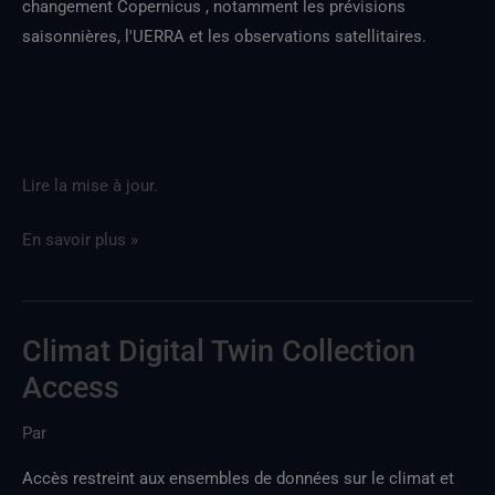
changement Copernicus , notamment les prévisions
DestinE
saisonnières, l'UERRA et les observations satellitaires.
Lire la mise à jour.
En savoir plus »
Climat Digital Twin Collection
Accès
à
Access
la
Par
collection
«
Accès restreint aux ensembles de données sur le climat et