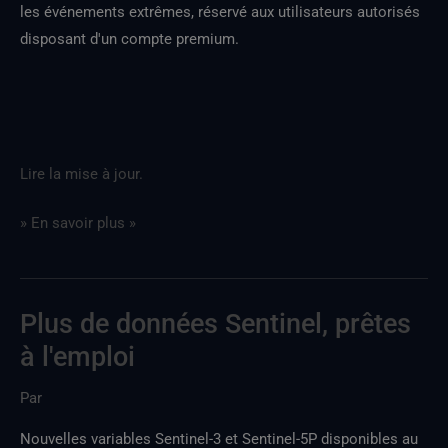
Climate
les événements extrêmes, réservé aux utilisateurs autorisés
Digital
disposant d'un compte premium.
Twin
Lire la mise à jour.
» En savoir plus »
Plus de données Sentinel, prêtes
Davantage
de
à l'emploi
données
Par
Sentinel,
prêtes
Nouvelles variables Sentinel-3 et Sentinel-5P disponibles au