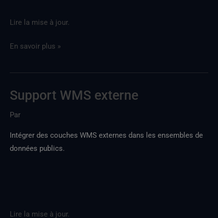
Lire la mise à jour.
En savoir plus »
Support WMS externe
Prise
en
Par
charge
de
Intégrer des couches WMS externes dans les ensembles de
systèmes
données publics.
de
gestion
d'entrepôt
(WMS)
externes
Lire la mise à jour.