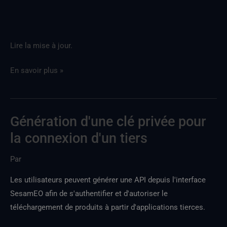
Lire la mise à jour.
En savoir plus »
Génération d'une clé privée pour
Génération
d'une
la connexion d'un tiers
clé
Par
privée
pour
Les utilisateurs peuvent générer une API depuis l'interface
une
SesamEO afin de s'authentifier et d'autoriser le
connexion
téléchargement de produits à partir d'applications tierces.
via