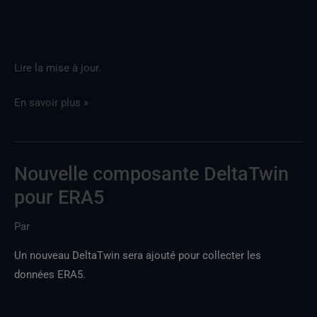
un
service
tiers
Lire la mise à jour.
En savoir plus »
Nouvelle composante DeltaTwin
Nouveau
DeltaTwin
pour ERA5
pour
Par
ERA5
Un nouveau DeltaTwin sera ajouté pour collecter les
données ERA5.