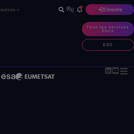
sources
S'inscrire
Français
Tous les services
Docs
DOC