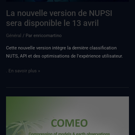
13
avril
La nouvelle version de NUPSI
sera disponible le 13 avril
Général
/ Par
enricomartino
Cette nouvelle version intègre la dernière classification
NUTS, API et des optimisations de l'expérience utilisateur.
. En savoir plus »
Sortie
du
nouvel
album
de