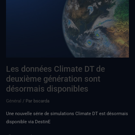
Climate
DT
de
deuxième
génération
sont
désormais
disponibles
Les données Climate DT de
deuxième génération sont
désormais disponibles
Général
/ Par
bscarda
Une nouvelle série de simulations Climate DT est désormais
disponible via DestinE