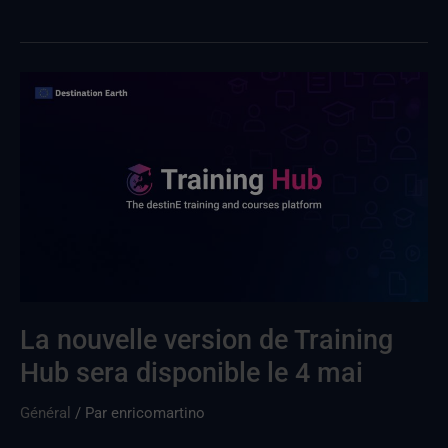
La
nouvelle
version
de
Training
Hub
sera
disponible
le
4
La nouvelle version de Training
mai
Hub sera disponible le 4 mai
Général
/ Par
enricomartino