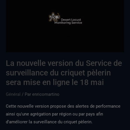
du
Service
de
surveillance
du
criquet
pèlerin
disponible
La nouvelle version du Service de
depuis
surveillance du criquet pèlerin
le
sera mise en ligne le 18 mai
18
mai
Général
/ Par
enricomartino
Cette nouvelle version propose des alertes de performance
ainsi qu'une agrégation par région ou par pays afin
d'améliorer la surveillance du criquet pèlerin.