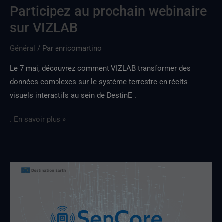
Participez au prochain webinaire
sur VIZLAB
Général
/ Par
enricomartino
Le 7 mai, découvrez comment VIZLAB transformer des
données complexes sur le système terrestre en récits
visuels interactifs au sein de DestinE .
. En savoir plus »
La
nouvelle
sortie
de
SenCore