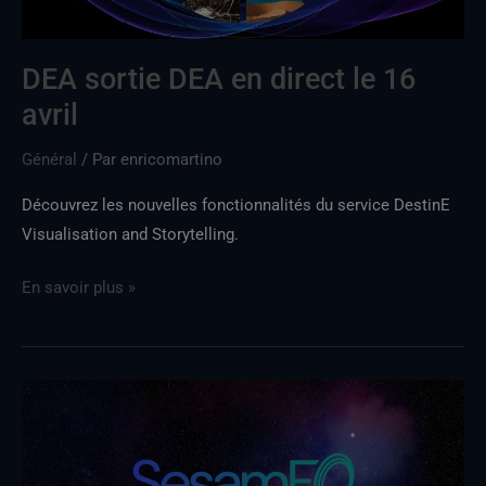
DEA sortie DEA en direct le 16
avril
Général
/ Par
enricomartino
Découvrez les nouvelles fonctionnalités du service DestinE
Visualisation and Storytelling.
En savoir plus »
Nouvelle
version
de
SesamEO