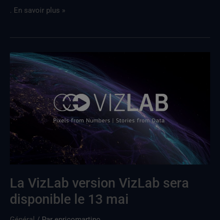
. En savoir plus »
LaVizLab
versionVizLab
sera
disponible
le
13
mai
La VizLab version VizLab sera
disponible le 13 mai
Général
/ Par
enricomartino