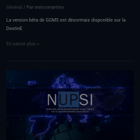
Général
/ Par
enricomartino
La version bêta de GGMS est désormais disponible sur la
DestinE
En savoir plus »
La
nouvelle
version
de
NUPSI
sera
disponible
le