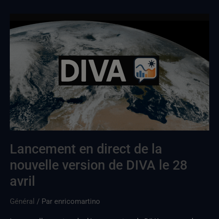
Nouvelle
version
de
la
démo
DIVA
disponible
en
direct
le
Lancement en direct de la
28
nouvelle version de DIVA le 28
avril
avril
Général
/ Par
enricomartino