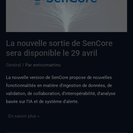
sera
disponible
le
29
avril
La nouvelle sortie de SenCore
sera disponible le 29 avril
Général
/ Par
enricomartino
La nouvelle version de SenCore propose de nouvelles
fonctionnalités en matière d'ingestion de données, de
validation, de collaboration, d'interopérabilité, d'analyse
basée sur l'IA et de système d'alerte.
. En savoir plus »