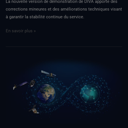
La nouvelle version de démonstration de DIVA apporte des
corrections mineures et des améliorations techniques visant
à garantir la stabilité continue du service.
En savoir plus »
La
gamme
Extremes
DT
s'enrichit
d'un
paramètre
de
couverture