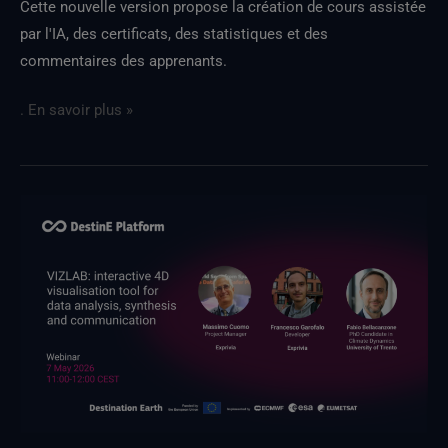
Cette nouvelle version propose la création de cours assistée
par l'IA, des certificats, des statistiques et des
commentaires des apprenants.
. En savoir plus »
Participez
au
prochain
webinaire
sur
VIZLAB