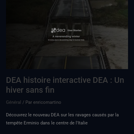
DEA
récit
interactifDEA
:
Un
hiver
sans
fin
DEA histoire interactive DEA : Un
hiver sans fin
Général
/ Par
enricomartino
Découvrez le nouveau DEA sur les ravages causés par la
tempête Erminio dans le centre de l'Italie