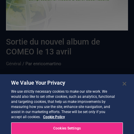
COMEO
le
13
avril
Sortie du nouvel album de
COMEO le 13 avril
Général
/ Par
enricomartino
Cette nouvelle version apporte des améliorations à
We Value Your Privacy
l'interface utilisateur, notamment en matière de convivialité
We use strictly necessary cookies to make our site work. We
et de notifications.
would also like to set other cookies, such as analytics, functional
and targeting cookies, that help us make improvements by
En savoir plus »
measuring how you use the site, enhance site navigation, and
assist in our marketing efforts. These will be set only if you
accept all cookies.
Cookie Policy
Cookies Settings