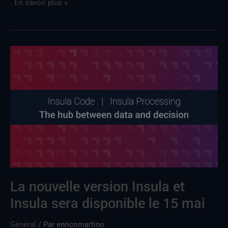
. En savoir plus »
La
nouvelle
versionInsula
et
Insula
sera
disponible
le
15
mai
La nouvelle version Insula et
Insula sera disponible le 15 mai
Général
/ Par
enricomartino