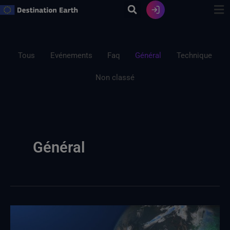
Skip
to
content
Filtrer
les
Tous
Evénements
Faq
Général
Technique
publications
Non classé
par
catégorie
Général
Les
données