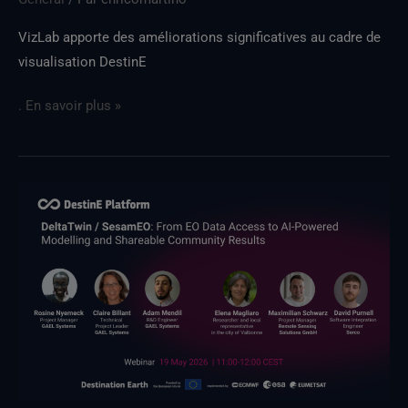
VizLab apporte des améliorations significatives au cadre de
visualisation DestinE
. En savoir plus »
Participez
au
prochain
webinaire
sur
DeltaTwin
SesamEO