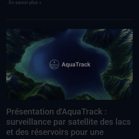
. En savoir plus »
Présentation
d'AquaTrack
:
surveillance
par
satellite
des
lacs
et
des
Présentation d'AquaTrack :
réservoirs
surveillance par satellite des lacs
pour
et des réservoirs pour une
une