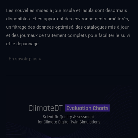
Les nouvelles mises à jour Insula et Insula sont désormais
disponibles. Elles apportent des environnements améliorés,
un filtrage des données optimisé, des catalogues mis à jour
et des journaux de traitement complets pour faciliter le suivi
et le dépannage.
. En savoir plus »
Découvrez
les
graphiques
d'évaluation
ClimateDT