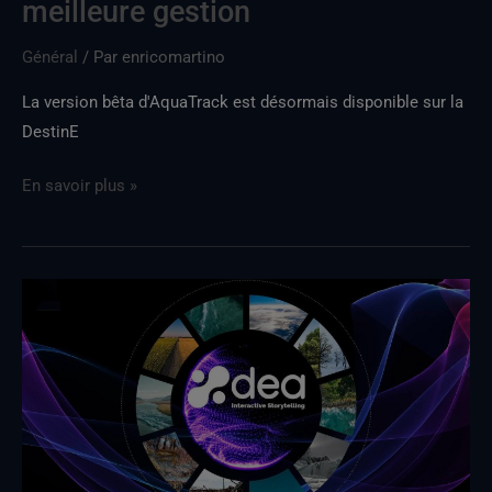
meilleure gestion
meilleure
gestion
Général
/ Par
enricomartino
La version bêta d'AquaTrack est désormais disponible sur la
DestinE
En savoir plus »
DEA
sortieDEA
en
direct
le
16
avril