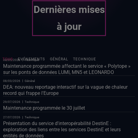
Dernières mises
à jour
TOUS
EVÉNEMENTS
GÉNÉRAL
TECHNIQUE
08/05/2026
Technique
Maintenance programmée affectant le service « Polytope »
sur les ponts de données LUMI, MN5 et LEONARDO
08/03/2026
Général
DEA: nouveau reportage interactif sur la vague de chaleur
record qui frappe l'Europe
29/07/2026
Technique
Maintenance programmée le 30 juillet
27/07/2026
Technique
Présentation du service d'interopérabilité DestinE :
exploration des liens entre les services DestinE et leurs
entités de données