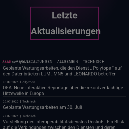
Letzte
Aktualisierungen
ALLE
VERANSTALTUNGEN
ALLGEMEIN
TECHNISCH
05.08.2026
Technisch
Geplante Wartungsarbeiten, die den Dienst „ Polytope “ auf
den Datenbrücken LUMI, MN5 und LEONARDO betreffen
08.03.2026
Allgemein
DEA: Neue interaktive Reportage über die rekordverdächtige
Hitzewelle in Europa
29.07.2026
Technisch
Geplante Wartungsarbeiten am 30. Juli
27.07.2026
Technisch
Vorstellung des Interoperabilitätsdienstes DestinE : Ein Blick
auf die Verbindungen zwischen den Diensten und deren