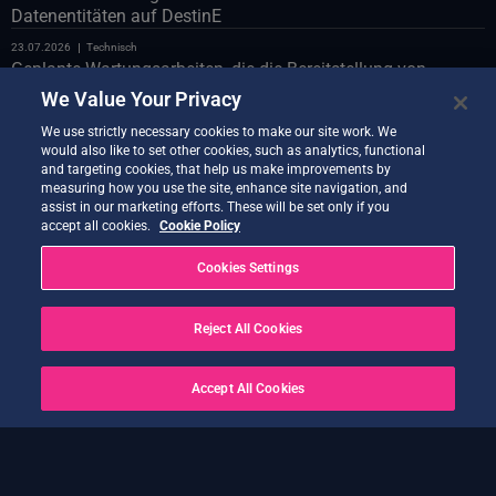
Datenentitäten auf DestinE
23.07.2026
Technisch
Geplante Wartungsarbeiten, die die Bereitstellung von
Polytope über die LUMI-Databridge betreffen
We Value Your Privacy
23.07.2026
Technisch
We use strictly necessary cookies to make our site work. We
Geplante Wartungsarbeiten am Webportal am 24. Juli
would also like to set other cookies, such as analytics, functional
and targeting cookies, that help us make improvements by
22.07.2026
Technisch
measuring how you use the site, enhance site navigation, and
Vorstellung des Co-Design-Assistenten-Demonstrators
assist in our marketing efforts. These will be set only if you
accept all cookies.
Cookie Policy
21.07.2026
Technisch
Quantum Service – neue Version jetzt verfügbar
Cookies Settings
20.07.2026
Technisch
Earth Data Hub am 21. Juli
Reject All Cookies
20.07.2026
Technisch
GELÖST – Dienstunterbrechungen nach OVH Cloud
Accept All Cookies