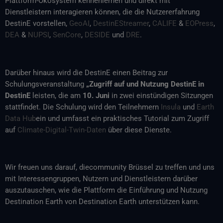
Plattform-Ökosystem kennenlernen und direkt mit
Dienstleistern interagieren können, die die Nutzererfahrung
DestinE vorstellen,
GeoAI
,
DestinEStreamer
,
CALIFE
&
EOPress
,
DEA
&
NUPSI
,
SenCore
,
DESIDE
und
DRE
.
Darüber hinaus wird die DestinE einen Beitrag zur
Schulungsveranstaltung
„Zugriff auf und Nutzung DestinE in
DestinE
leisten, die am
10. Juni
in zwei einstündigen Sitzungen
stattfindet. Die Schulung wird den Teilnehmern
Insula
und
Earth
Data Hub
ein und umfasst ein praktisches Tutorial zum Zugriff
auf
Climate-Digital-Twin-Daten
über diese Dienste.
Wir freuen uns darauf, diecommunity Brüssel zu treffen und uns
mit Interessengruppen, Nutzern und Dienstleistern darüber
auszutauschen, wie die Plattform die Einführung und Nutzung
Destination Earth von Destination Earth unterstützen kann.