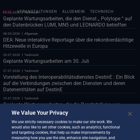
ALLE
VERANSTALTUNGEN
ALLGEMEIN
TECHNISCH
05.08.2026
Technisch
Geplante Wartungsarbeiten, die den Dienst „ Polytope “ auf
den Datenbrücken LUMI, MN5 und LEONARDO betreffen
08.03.2026
Allgemein
DEA: Neue interaktive Reportage über die rekordverdächtige
Hitzewelle in Europa
29.07.2026
Technisch
Geplante Wartungsarbeiten am 30. Juli
27.07.2026
Technisch
Vorstellung des Interoperabilitätsdienstes DestinE : Ein Blick
auf die Verbindungen zwischen den Diensten und deren
Datenentitäten auf DestinE
23.07.2026
Technisch
Geplante Wartungsarbeiten, die die Bereitstellung von
Polytope über die LUMI-Databridge betreffen
We Value Your Privacy
23.07.2026
Technisch
We use strictly necessary cookies to make our site work. We
Geplante Wartungsarbeiten am Webportal am 24. Juli
would also like to set other cookies, such as analytics, functional
and targeting cookies, that help us make improvements by
22.07.2026
Technisch
measuring how you use the site, enhance site navigation, and