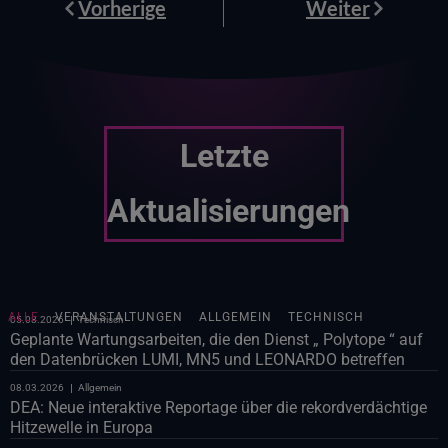
Prev
Weiter
Vorherige
Weiter
Letzte
Aktualisierungen
ALLE
VERANSTALTUNGEN
ALLGEMEIN
TECHNISCH
05.08.2026
Technisch
Geplante Wartungsarbeiten, die den Dienst „ Polytope “ auf
den Datenbrücken LUMI, MN5 und LEONARDO betreffen
08.03.2026
Allgemein
DEA: Neue interaktive Reportage über die rekordverdächtige
Hitzewelle in Europa