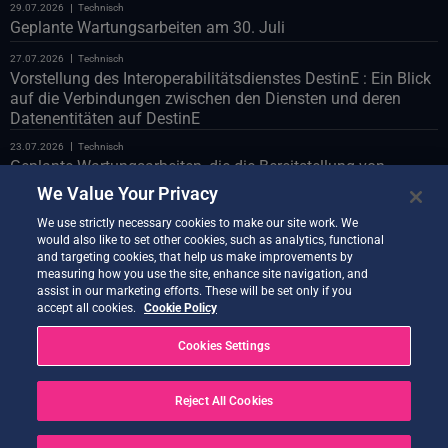
29.07.2026
Technisch
Geplante Wartungsarbeiten am 30. Juli
27.07.2026
Technisch
Vorstellung des Interoperabilitätsdienstes DestinE : Ein Blick
auf die Verbindungen zwischen den Diensten und deren
Datenentitäten auf DestinE
23.07.2026
Technisch
Geplante Wartungsarbeiten, die die Bereitstellung von
Polytope über die LUMI-Databridge betreffen
We Value Your Privacy
23.07.2026
Technisch
We use strictly necessary cookies to make our site work. We
Geplante Wartungsarbeiten am Webportal am 24. Juli
would also like to set other cookies, such as analytics, functional
and targeting cookies, that help us make improvements by
22.07.2026
Technisch
measuring how you use the site, enhance site navigation, and
Vorstellung des Co-Design-Assistenten-Demonstrators
assist in our marketing efforts. These will be set only if you
accept all cookies.
Cookie Policy
21.07.2026
Technisch
Quantum Service – neue Version jetzt verfügbar
Cookies Settings
20.07.2026
Technisch
Earth Data Hub am 21. Juli
Reject All Cookies
20.07.2026
Technisch
GELÖST – Dienstunterbrechungen nach OVH Cloud