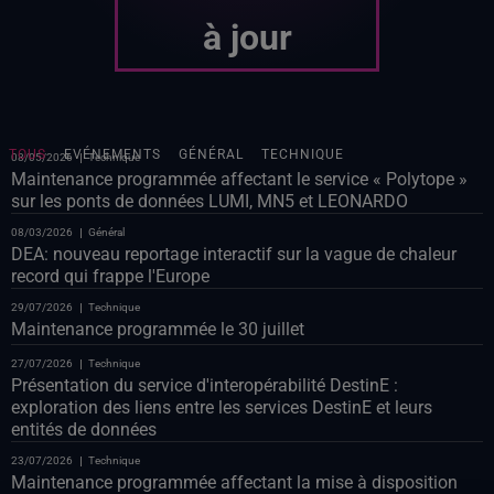
à jour
TOUS
EVÉNEMENTS
GÉNÉRAL
TECHNIQUE
08/05/2026
Technique
Maintenance programmée affectant le service « Polytope »
sur les ponts de données LUMI, MN5 et LEONARDO
08/03/2026
Général
DEA: nouveau reportage interactif sur la vague de chaleur
record qui frappe l'Europe
29/07/2026
Technique
Maintenance programmée le 30 juillet
27/07/2026
Technique
Présentation du service d'interopérabilité DestinE :
exploration des liens entre les services DestinE et leurs
entités de données
23/07/2026
Technique
Maintenance programmée affectant la mise à disposition