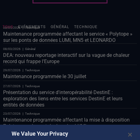
TOUS
EVÉNEMENTS
GÉNÉRAL
TECHNIQUE
08/05/2026
Technique
Maintenance programmée affectant le service « Polytope »
sur les ponts de données LUMI, MN5 et LEONARDO
08/03/2026
Général
DEA: nouveau reportage interactif sur la vague de chaleur
record qui frappe l'Europe
29/07/2026
Technique
Maintenance programmée le 30 juillet
27/07/2026
Technique
Présentation du service d'interopérabilité DestinE :
exploration des liens entre les services DestinE et leurs
entités de données
23/07/2026
Technique
Maintenance programmée affectant la mise à disposition
Polytope sur le pont de données LUMI
We Value Your Privacy
23/07/2026
Technique