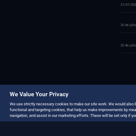
21/07/20
20 de juli
20 de juli
We Value Your Privacy
We use strictly necessary cookies to make our site work. We would also li
functional and targeting cookies, that help us make improvements by mea
navigation, and assist in our marketing efforts. These will be set only if y