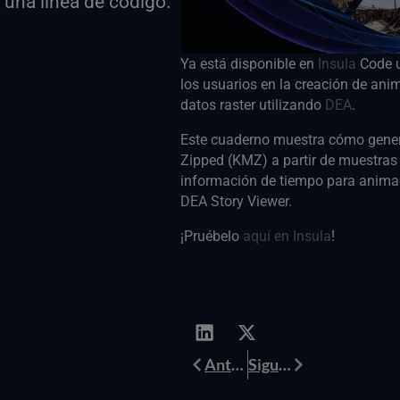
r una línea de código.
Ya está disponible en
Insula
Code u
los usuarios en la creación de ani
datos raster utilizando
DEA
.
Este cuaderno muestra cómo gene
Zipped (KMZ) a partir de muestras 
información de tiempo para animaci
DEA Story Viewer.
¡Pruébelo
aquí en Insula
!
Anterior
Siguiente
Anterior
Siguiente