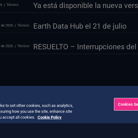
Ya está disponible la nueva ve
26
Técnico
Earth Data Hub el 21 de julio
o de 2026
Técnico
RESUELTO – Interrupciones del 
o de 2026
Técnico
Cookies Se
ke to set other cookies, such as analytics,
suring how you use the site, enhance site
ou accept all cookies.
Cookie Policy