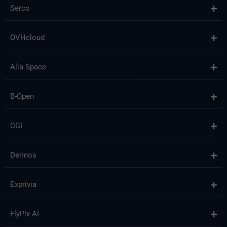
Serco
OVHcloud
Alia Space
B-Open
CGI
Deimos
Exprivia
FlyPix AI