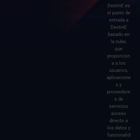
DestinE es
el punto de
entrada a
DestinE
basado en
la nube,
que
proporcion
a a los
usuarios,
aplicacione
s y
proveedore
s de
servicios
acceso
directo a
los datos y
funcionalid