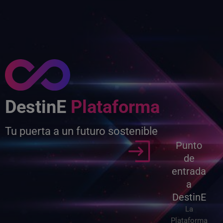
DestinE
Plataforma
Tu puerta a un futuro sostenible
Punto
de
entrada
a
DestinE
La
Plataforma