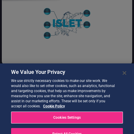
Infraestructura / Plataforma como servicio. Los usuarios
pueden desplegar y ejecutar aplicaciones heredadas en
proximidad a los datos de "DestinE Data Portfolio" disponibles
en el DestinE Data Lake.
We Value Your Privacy
We use strictly necessary cookies to make our site work. We
would also like to set other cookies, such as analytics, functional
and targeting cookies, that help us make improvements by
measuring how you use the site, enhance site navigation, and
assist in our marketing efforts. These will be set only if you
accept all cookies.
Cookie Policy
Destination Earth Lago de datos de Destination Earth - Servicio
de Islet Storage (S3).
Cookies Settings
Reject All Cookies