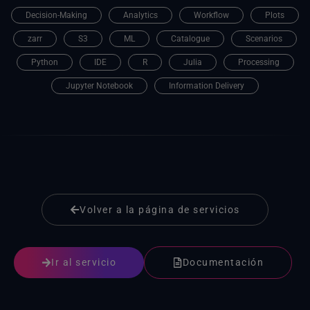
Decision-Making
Analytics
Workflow
Plots
zarr
S3
ML
Catalogue
Scenarios
Python
IDE
R
Julia
Processing
Jupyter Notebook
Information Delivery
Volver a la página de servicios
Ir al servicio
Documentación