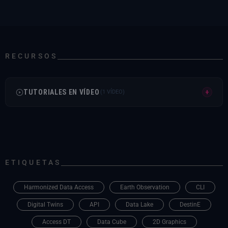
RECURSOS
TUTORIALES EN VÍDEO
+
(1 VÍDEO)
Explore un caso de uso que demuestra cómo
realizar una evaluación de la sequía utilizando
Insula Code.
ETIQUETAS
Harmonized Data Access
Earth Observation
CLI
Digital Twins
API
Data Lake
DestinE
Access DT
Data Cube
2D Graphics