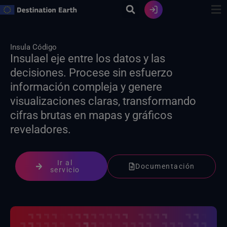
Ir
al
contenido
Insula Código
Insulael eje entre los datos y las
decisiones. Procese sin esfuerzo
información compleja y genere
visualizaciones claras, transformando
cifras brutas en mapas y gráficos
reveladores.
Ir al
Documentación
servicio