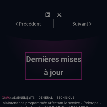
Prévenir
Suivant
Précédent
Suivant
Dernières mises
à jour
TOUS
EVÉNEMENTS
GÉNÉRAL
TECHNIQUE
08/05/2026
Technique
Maintenance programmée affectant le service « Polytope »