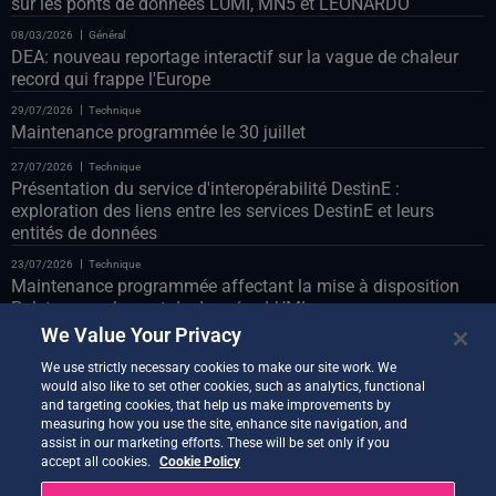
sur les ponts de données LUMI, MN5 et LEONARDO
08/03/2026
Général
DEA: nouveau reportage interactif sur la vague de chaleur
record qui frappe l'Europe
29/07/2026
Technique
Maintenance programmée le 30 juillet
27/07/2026
Technique
Présentation du service d'interopérabilité DestinE :
exploration des liens entre les services DestinE et leurs
entités de données
23/07/2026
Technique
Maintenance programmée affectant la mise à disposition
Polytope sur le pont de données LUMI
We Value Your Privacy
23/07/2026
Technique
Maintenance programmée du portail Web le 24 juillet
We use strictly necessary cookies to make our site work. We
would also like to set other cookies, such as analytics, functional
22/07/2026
Technique
and targeting cookies, that help us make improvements by
Présentation du démonstrateur « Co-Design Assistant »
measuring how you use the site, enhance site navigation, and
assist in our marketing efforts. These will be set only if you
21/07/2026
Technique
accept all cookies.
Cookie Policy
Nouvelle version de Quantum Service désormais disponible