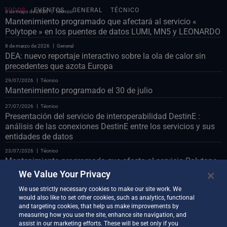
TODOS
EVENTOS
GENERAL
TÉCNICO
8 de mayo de 2026
Técnico
Mantenimiento programado que afectará al servicio «
Polytope » en los puentes de datos LUMI, MN5 y LEONARDO
8 de marzo de 2026
General
DEA: nuevo reportaje interactivo sobre la ola de calor sin
precedentes que azota Europa
29/07/2026
Técnico
Mantenimiento programado el 30 de julio
27/07/2026
Técnico
Presentación del servicio de interoperabilidad DestinE :
análisis de las conexiones DestinE entre los servicios y sus
entidades de datos
23/07/2026
Técnico
Mantenimiento programado que afecta al servicio Polytope
en el puente de datos LUMI
We Value Your Privacy
23/07/2026
Técnico
We use strictly necessary cookies to make our site work. We
Mantenimiento programado del portal web el 24 de julio
would also like to set other cookies, such as analytics, functional
and targeting cookies, that help us make improvements by
22/07/2026
Técnico
measuring how you use the site, enhance site navigation, and
Presentamos el demostrador auxiliar de codiseño
assist in our marketing efforts. These will be set only if you