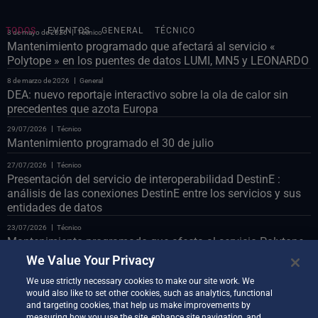
TODOS
EVENTOS
GENERAL
TÉCNICO
8 de mayo de 2026
Técnico
Mantenimiento programado que afectará al servicio «
Polytope » en los puentes de datos LUMI, MN5 y LEONARDO
8 de marzo de 2026
General
DEA: nuevo reportaje interactivo sobre la ola de calor sin
precedentes que azota Europa
29/07/2026
Técnico
Mantenimiento programado el 30 de julio
27/07/2026
Técnico
Presentación del servicio de interoperabilidad DestinE :
análisis de las conexiones DestinE entre los servicios y sus
entidades de datos
23/07/2026
Técnico
Mantenimiento programado que afecta al servicio Polytope
en el puente de datos LUMI
We Value Your Privacy
23/07/2026
Técnico
We use strictly necessary cookies to make our site work. We
Mantenimiento programado del portal web el 24 de julio
would also like to set other cookies, such as analytics, functional
and targeting cookies, that help us make improvements by
22/07/2026
Técnico
measuring how you use the site, enhance site navigation, and