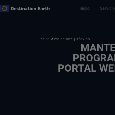
Ir
Inicio
Servicio
al
contenido
26 DE MAYO DE 2025
TÉCNICO
MANTE
PROGRA
PORTAL WEB