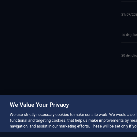
21/07/20
20 de juli
20 de juli
We Value Your Privacy
We use strictly necessary cookies to make our site work. We would also li
functional and targeting cookies, that help us make improvements by mea
navigation, and assist in our marketing efforts. These will be set only if y