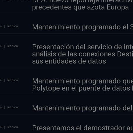
DEA: nuevo reportaje interactivo
precedentes que azota Europa
Mantenimiento programado el 30
26
Técnico
Presentación del servicio de int
26
Técnico
análisis de las conexiones Desti
sus entidades de datos
Mantenimiento programado que 
26
Técnico
Polytope en el puente de datos
Mantenimiento programado del p
26
Técnico
Presentamos el demostrador au
26
Técnico