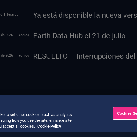
Ya está disponible la nueva ve
26
Técnico
Earth Data Hub el 21 de julio
o de 2026
Técnico
RESUELTO – Interrupciones del 
o de 2026
Técnico
Cookies Se
ke to set other cookies, such as analytics,
suring how you use the site, enhance site
ou accept all cookies.
Cookie Policy