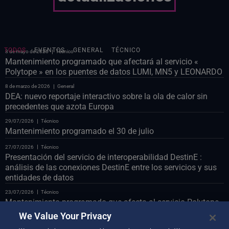
TODOS
EVENTOS
GENERAL
TÉCNICO
8 de mayo de 2026
Técnico
Mantenimiento programado que afectará al servicio «
Polytope » en los puentes de datos LUMI, MN5 y LEONARDO
8 de marzo de 2026
General
DEA: nuevo reportaje interactivo sobre la ola de calor sin
precedentes que azota Europa
29/07/2026
Técnico
Mantenimiento programado el 30 de julio
27/07/2026
Técnico
Presentación del servicio de interoperabilidad DestinE :
análisis de las conexiones DestinE entre los servicios y sus
entidades de datos
23/07/2026
Técnico
Mantenimiento programado que afecta al servicio Polytope
en el puente de datos LUMI
We Value Your Privacy
23/07/2026
Técnico