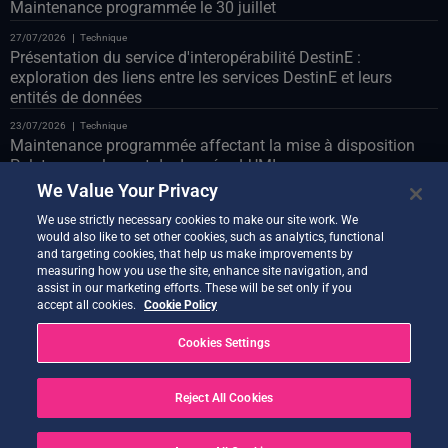
Maintenance programmée le 30 juillet
27/07/2026
Technique
Présentation du service d'interopérabilité DestinE :
exploration des liens entre les services DestinE et leurs
entités de données
23/07/2026
Technique
Maintenance programmée affectant la mise à disposition
Polytope sur le pont de données LUMI
We Value Your Privacy
23/07/2026
Technique
Maintenance programmée du portail Web le 24 juillet
We use strictly necessary cookies to make our site work. We
would also like to set other cookies, such as analytics, functional
22/07/2026
Technique
and targeting cookies, that help us make improvements by
Présentation du démonstrateur « Co-Design Assistant »
measuring how you use the site, enhance site navigation, and
assist in our marketing efforts. These will be set only if you
21/07/2026
Technique
accept all cookies.
Cookie Policy
Nouvelle version de Quantum Service désormais disponible
Cookies Settings
20/07/2026
Technique
Earth Data Hub le 21 juillet
Reject All Cookies
20/07/2026
Technique
PROBLÈME RÉSOLU – Perturbations du service suite à OVH
Cloud