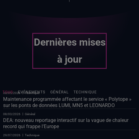
Dernières mises
à jour
TOUS
EVÉNEMENTS
GÉNÉRAL
TECHNIQUE
08/05/2026
Technique
Maintenance programmée affectant le service « Polytope »
sur les ponts de données LUMI, MN5 et LEONARDO
08/03/2026
Général
DEA: nouveau reportage interactif sur la vague de chaleur
record qui frappe l'Europe
29/07/2026
Technique