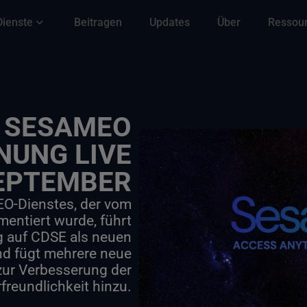
Dienste
Beitragen
Updates
Über
Ressou
SESAMEO
NUNG LIVE
SEPTEMBER
EO-Dienstes, der vom
entiert wurde, führt
 auf CDSE als neuen
nd fügt mehrere neue
zur Verbesserung der
freundlichkeit hinzu.