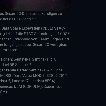
n des SesamEO-Dienstes ankündigen zu
e neue Funktionen ein:
s Data Space Ecosystem (CDSE) STAC-
en jetzt auf die STAC-Sammlung auf CDSE
atischen Erkennung von Sammlungen sind
mmlungen jetzt über SesamEO verfügbar.
e umfassen:
ssionen
: Sentinel-1, Sentinel-1 RTC,
ntinel-5P, Sentinel-6
rgänzende Daten
: Sentinel-1 & 2 Global
 MERIS, Terra/Aqua MODIS, S2GLC 2017
ndsat-5, Landsat-7, Landsat-8ESA)
pernicus DEM (COP-DEM), Copernicus
CCM)