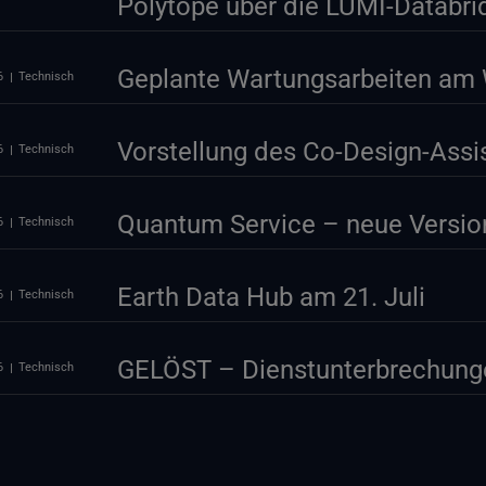
Polytope über die LUMI-Databri
Geplante Wartungsarbeiten am 
6
Technisch
Vorstellung des Co-Design-Ass
6
Technisch
Quantum Service – neue Version
6
Technisch
Earth Data Hub am 21. Juli
6
Technisch
GELÖST – Dienstunterbrechung
6
Technisch