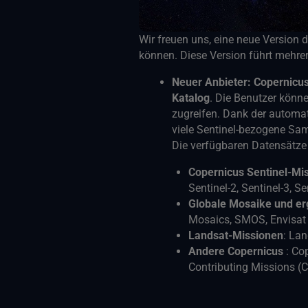
Wir freuen uns, eine neue Versio
können. Diese Version führt mehrer
Neuer Anbieter: Copernicu
Katalog
. Die Benutzer könn
zugreifen. Dank der autom
viele Sentinel-bezogene Sa
Die verfügbaren Datensätz
Copernicus Sentinel-Mi
Sentinel-2, Sentinel-3, Se
Globale Mosaike und e
Mosaics, SMOS, Envisat
Landsat-Missionen
: La
Andere Copernicus
: Co
Contributing Missions (