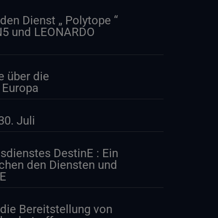
den Dienst „ Polytope “
MN5 und LEONARDO
e über die
n Europa
0. Juli
tsdienstes DestinE : Ein
schen den Diensten und
nE
die Bereitstellung von