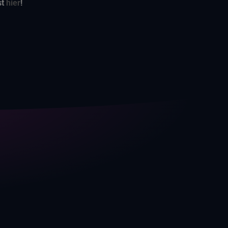
st
hier
!