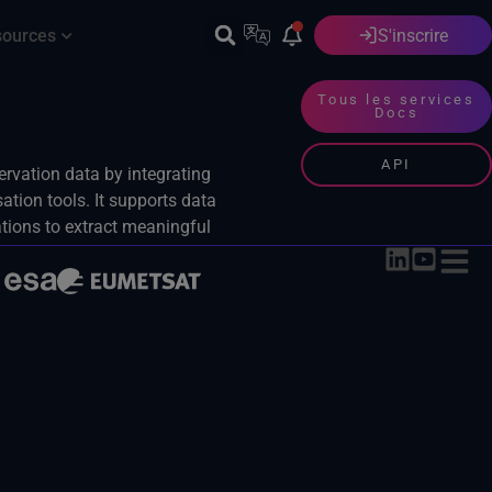
sources
S'inscrire
Français
Tous les services
Docs
API