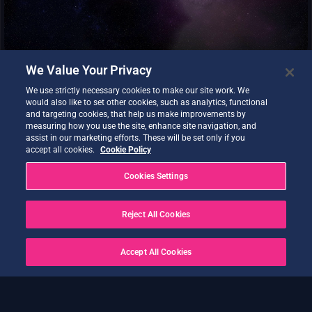
capacités du fournisseur.
We Value Your Privacy
We use strictly necessary cookies to make our site work. We
would also like to set other cookies, such as analytics, functional
and targeting cookies, that help us make improvements by
measuring how you use the site, enhance site navigation, and
assist in our marketing efforts. These will be set only if you
Infrastructure / Plateforme en tant que service. Les utilisateurs
accept all cookies.
Cookie Policy
peuvent déployer et exécuter des applications patrimoniales à
proximité des données du "DestinE Data Portfolio" disponibles
Cookies Settings
dans le Data Lake DestinE .
Reject All Cookies
Accept All Cookies