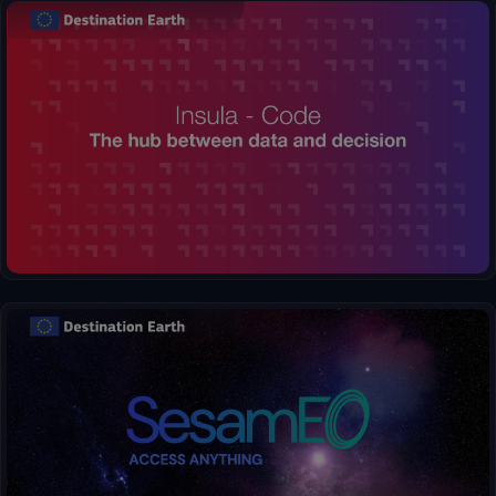
Insula, la plaque tournante entre les données et les décisions.
Traitez sans effort des informations complexes et générez des
visualisations claires, en transformant des chiffres bruts en
cartes et graphiques pertinents.
SesamEO rend les données de Copernicus et autres
(statistiques, atmosphériques ou climatiques) accessibles via
des thèmes et des collections des catalogues. Les collections
peuvent être parcourues et recherchées par mot-clé. Les
produits peuvent être visualisés, filtrés et téléchargés selon les