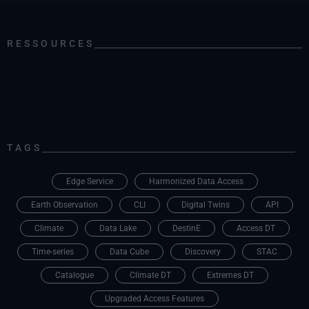
RESSOURCES
TAGS
Edge Service
Harmonized Data Access
Earth Observation
CLI
Digital Twins
API
Climate
Data Lake
DestinE
Access DT
Time-series
Data Cube
Discovery
STAC
Catalogue
Climate DT
Extremes DT
Upgraded Access Features